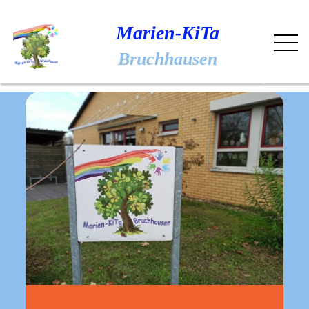
Skip
to
Marien-KiTa
content
Bruchhausen