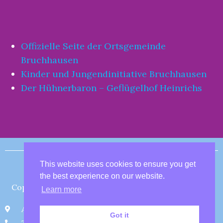
Offizielle Seite der Ortsgemeinde
Bruchhausen
Kinder und Jungendinitiative Bruchhausen
Der Hühnerbaron – Geflügelhof Heinrichs
This website uses cookies to ensure you get
Impressum
the best experience on our website.
Copyright © 2019
www.marien-kita-bruchhausen.de
Learn more
Adresse: Graf-Trips-Str. 4, 53572 Bruchhausen
Got it