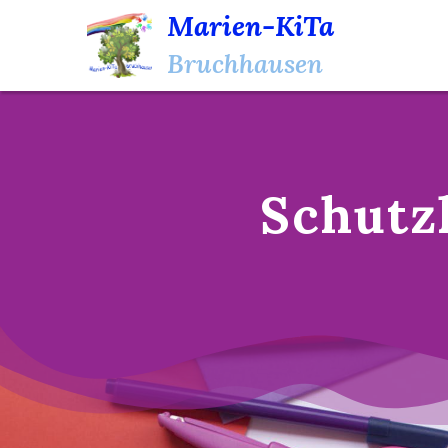
Marien-KiTa
Bruchhausen
Schutz