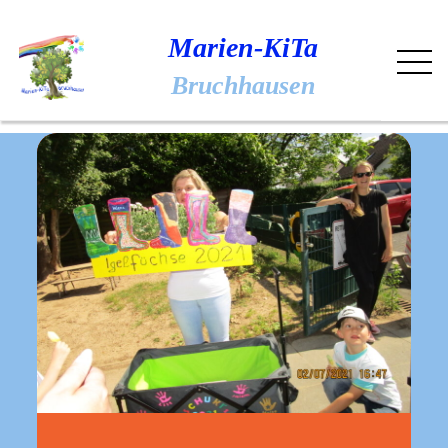
Skip
to
Marien-KiTa
content
Bruchhausen