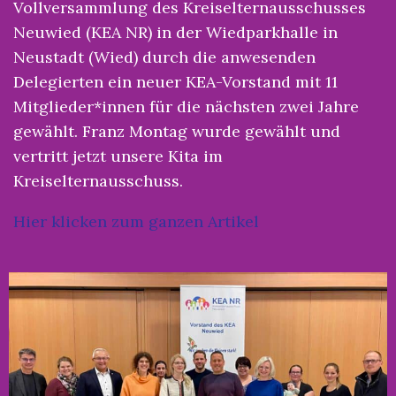
Vollversammlung des Kreiselternausschusses
Neuwied (KEA NR) in der Wiedparkhalle in
Neustadt (Wied) durch die anwesenden
Delegierten ein neuer KEA-Vorstand mit 11
Mitglieder*innen für die nächsten zwei Jahre
gewählt. Franz Montag wurde gewählt und
vertritt jetzt unsere Kita im
Kreiselternausschuss.
Hier klicken zum ganzen Artikel